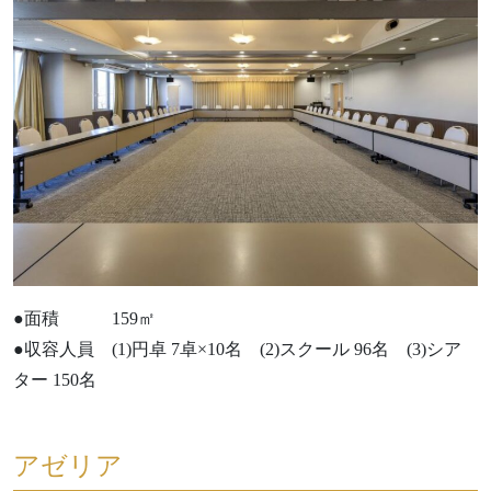
●面積 159㎡
●収容人員 (1)円卓 7卓×10名 (2)スクール 96名 (3)シア
ター 150名
アゼリア