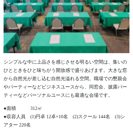
シンプルな中に上品さを感じさせる明るい空間は、集いの
ひとときをひと味ちがう開放感で盛りあげます。大きな窓
から自然光が差し込む自然光溢れる空間。職場での懇親会
やパーティーなどビジネスユースから、同窓会、披露パー
ティーなどパーソナルユースにも最適な会場です。
●面積 312㎡
●収容人員 (1)円卓 12卓×10名 (2)スクール 144名 (3)シ
アター 220名