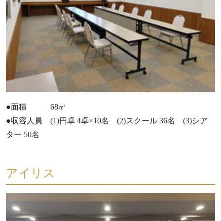
●面積 68㎡
●収容人員 (1)円卓 4卓×10名 (2)スクール 36名 (3)シア
ター 50名
アイリス