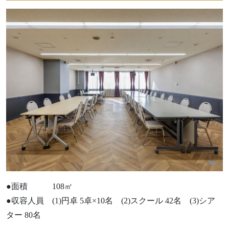
●面積 108㎡
●収容人員 (1)円卓 5卓×10名 (2)スクール 42名 (3)シア
ター 80名