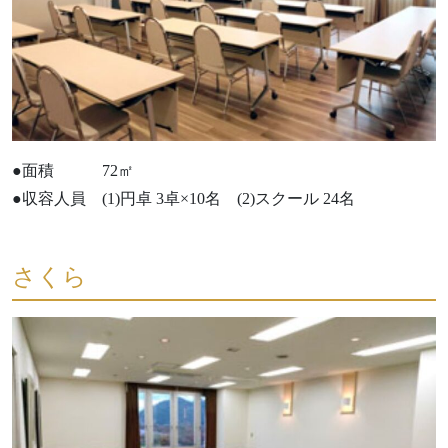
●面積 72㎡
●収容人員 (1)円卓 3卓×10名 (2)スクール 24名
さくら