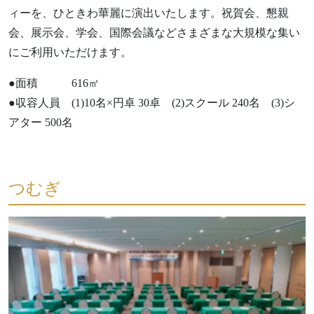
ィーを、ひときわ華麗に演出いたします。祝賀会、懇親
会、展示会、学会、国際会議などさまざまな大規模な集い
にご利用いただけます。
●面積 616㎡
●収容人員 (1)10名×円卓 30卓 (2)スクール 240名 (3)シ
アター 500名
つむぎ